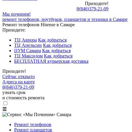
Приходите!
8
(
846
)
379-21-09
Мы починим!
ремонт телефонов, ноутбуков, планшетов и техники в Самаре
Ремонт телефонов Hisense в Самаре
Приходите:
ТЦ Аврора
Как добраться
ТЦ Апельсин
Как добраться
ЦУМ Самара
Как добраться
ТЦ Максидом
Как добраться
БЕСПЛАТНАЯ курьерская доставка
Приходите!
Сейчас открыто
Адреса на карте
8
(
846
)
379-21-09
узнать срок
и стоимость ремонта
☰
Ремонт телефонов
Ремонт планшетов