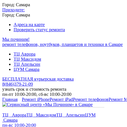
Город: Самара
Приходите:
Город: Самара
Адреса на карте
Проверить статус ремонта
Мы починим!
ремонт телефонов, ноутбуков, планшетов и техники в Самаре
ТЦ Аврора
ТЦ Максидом
ТЦ Апельсин
ЦУМ Самара
БЕСПЛАТНАЯ курьерская доставка
8
(
846
)
379-21-09
узнать срок и стоимость ремонта
пн-пт 10:00-20:00, сб-вс 10:00-20:00
Главная
Ремонт iPhone
Ремонт iPad
Ремонт телефонов
Ремонт 
ТЦ Аврора
ТЦ Максидом
ТЦ Апельсин
ЦУМ
Самара
пн-вс 10:00-20:00