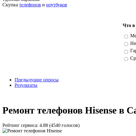
Скупка
телефонов
и
ноутбуков
Что в
Вари
Ме
Ни
Га
Ср
Предыдущие опросы
Результаты
_
Ремонт телефонов Hisense в С
Рейтинг сервиса:
4.88 (4540 голосов)