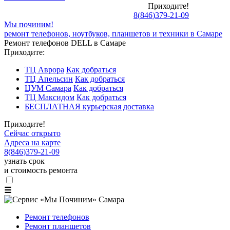
Приходите!
8
(
846
)
379-21-09
Мы починим!
ремонт телефонов, ноутбуков, планшетов и техники в Самаре
Ремонт телефонов DELL в Самаре
Приходите:
ТЦ Аврора
Как добраться
ТЦ Апельсин
Как добраться
ЦУМ Самара
Как добраться
ТЦ Максидом
Как добраться
БЕСПЛАТНАЯ курьерская доставка
Приходите!
Сейчас открыто
Адреса на карте
8
(
846
)
379-21-09
узнать срок
и стоимость ремонта
☰
Ремонт телефонов
Ремонт планшетов