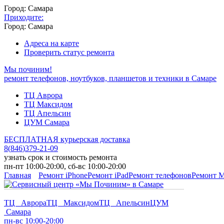
Город: Самара
Приходите:
Город: Самара
Адреса на карте
Проверить статус ремонта
Мы починим!
ремонт телефонов, ноутбуков, планшетов и техники в Самаре
ТЦ Аврора
ТЦ Максидом
ТЦ Апельсин
ЦУМ Самара
БЕСПЛАТНАЯ курьерская доставка
8
(
846
)
379-21-09
узнать срок и стоимость ремонта
пн-пт 10:00-20:00, сб-вс 10:00-20:00
Главная
Ремонт iPhone
Ремонт iPad
Ремонт телефонов
Ремонт 
ТЦ Аврора
ТЦ Максидом
ТЦ Апельсин
ЦУМ
Самара
пн-вс 10:00-20:00