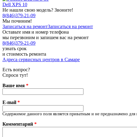
Dell XPS 10
Не нашли свою модель? Звоните!
8
(
846
)
379-21-09
Мы починим!
Записаться на ремонт
Записаться на ремонт
Оставьте имя и номер телефона
мы перезвоним и запишем вас на ремонт
8
(
846
)
379-21-09
узнать срок
и стоимость ремонта
Адреса сервисных центров в Самаре
Есть вопрос?
Спроси тут!
Ваше имя
*
E-mail
*
Содержимое данного поля является приватным и не предназначено для 
Комментарий
*