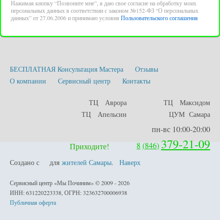
Нажимая кнопку “Позвоните мне”, я даю свое согласие на обработку моих
персональных данных в соответствии с законом №152-ФЗ “О персональных
данных” от 27.06.2006 и принимаю условия
Пользовательского соглашения
БЕСПЛАТНАЯ Консультация Мастера
Отзывы
О компании
Сервисный центр
Контакты
ТЦ Аврора
ТЦ Максидом
ТЦ Апельсин
ЦУМ Самара
пн-вс 10:00-20:00
379-21-09
8
(
846
)
Приходите!
Создано с
для
жителей Самары
.
Наверх
любовью
Сервисный центр «Мы Починим» © 2009 - 2026
ИНН: 631220223338, ОГРН: 323632700006938
Публичная оферта