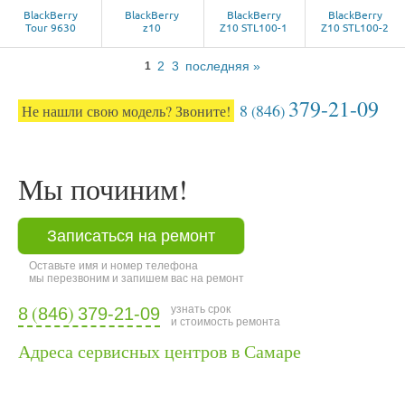
BlackBerry
BlackBerry
BlackBerry
BlackBerry
Tour 9630
z10
Z10 STL100-1
Z10 STL100-2
2
3
последняя »
1
379-21-09
8
846
Не нашли свою модель? Звоните!
(
)
Мы починим!
Записаться на ремонт
Оставьте имя и номер телефона
мы перезвоним и запишем вас на ремонт
(
)
узнать срок
8
846
379-21-09
и стоимость ремонта
Адреса сервисных центров в Самаре