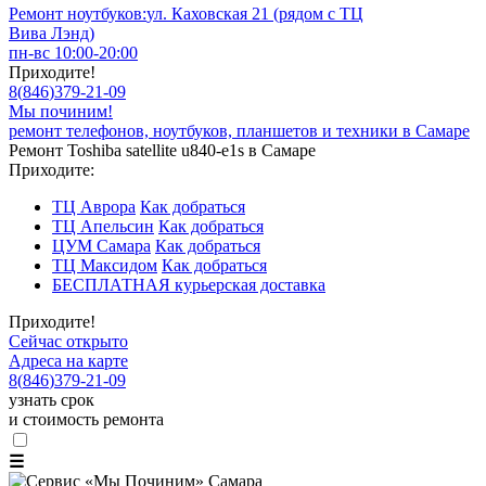
Ремонт ноутбуков:
ул. Каховская 21 (рядом с ТЦ
Вива Лэнд)
пн-вс 10:00-20:00
Приходите!
8
(
846
)
379-21-09
Мы починим!
ремонт телефонов, ноутбуков, планшетов и техники в Самаре
Ремонт Toshiba satellite u840-e1s в Самаре
Приходите:
ТЦ Аврора
Как добраться
ТЦ Апельсин
Как добраться
ЦУМ Самара
Как добраться
ТЦ Максидом
Как добраться
БЕСПЛАТНАЯ курьерская доставка
Приходите!
Сейчас открыто
Адреса на карте
8
(
846
)
379-21-09
узнать срок
и стоимость ремонта
☰