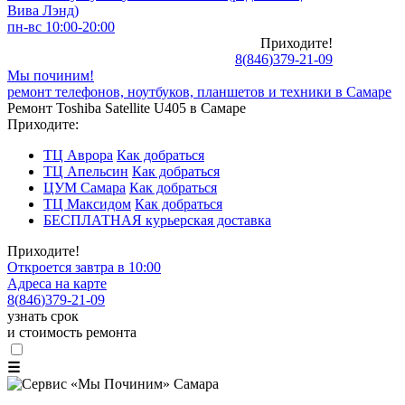
Вива Лэнд)
пн-вс 10:00-20:00
Приходите!
8
(
846
)
379-21-09
Мы починим!
ремонт телефонов, ноутбуков, планшетов и техники в Самаре
Ремонт Toshiba Satellite U405 в Самаре
Приходите:
ТЦ Аврора
Как добраться
ТЦ Апельсин
Как добраться
ЦУМ Самара
Как добраться
ТЦ Максидом
Как добраться
БЕСПЛАТНАЯ курьерская доставка
Приходите!
Откроется завтра в 10:00
Адреса на карте
8
(
846
)
379-21-09
узнать срок
и стоимость ремонта
☰