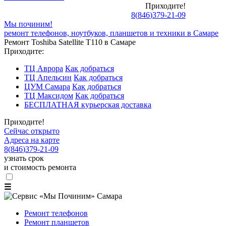
Приходите!
8
(
846
)
379-21-09
Мы починим!
ремонт телефонов, ноутбуков, планшетов и техники в Самаре
Ремонт Toshiba Satellite T110 в Самаре
Приходите:
ТЦ Аврора
Как добраться
ТЦ Апельсин
Как добраться
ЦУМ Самара
Как добраться
ТЦ Максидом
Как добраться
БЕСПЛАТНАЯ курьерская доставка
Приходите!
Сейчас открыто
Адреса на карте
8
(
846
)
379-21-09
узнать срок
и стоимость ремонта
☰
Ремонт телефонов
Ремонт планшетов