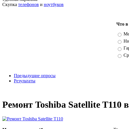
Скупка
телефонов
и
ноутбуков
Что в
Вари
Ме
Ни
Га
Ср
Предыдущие опросы
Результаты
_
Ремонт Toshiba Satellite T110 