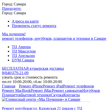
Город: Самара
Приходите:
Город: Самара
Адреса на карте
Проверить статус ремонта
Мы починим!
ремонт телефонов, ноутбуков, планшетов и техники в Самаре
ТЦ Аврора
ТЦ Максидом
ТЦ Апельсин
ЦУМ Самара
БЕСПЛАТНАЯ курьерская доставка
8
(
846
)
379-21-09
узнать срок и стоимость ремонта
пн-пт 10:00-20:00, сб-вс 10:00-20:00
Главная
Ремонт iPhone
Ремонт iPad
Ремонт телефонов
Ремонт MacBook
Ремонт iMac
Ремонт самокатов
Ноутбуков
Планшетов
Бытовой техники
Скупка
Контакты
Ремонт ноутбуков:
ул. Каховская 21 (рядом с ТЦ