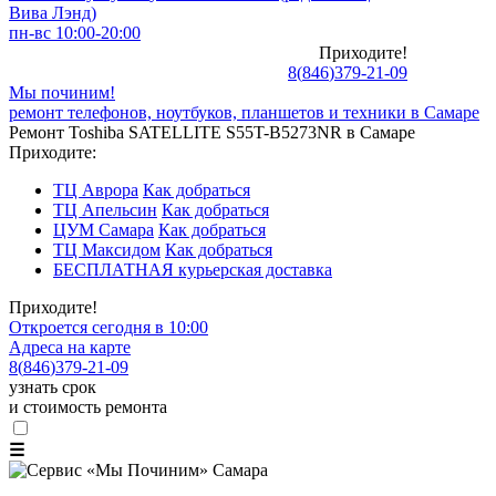
Вива Лэнд)
пн-вс 10:00-20:00
Приходите!
8
(
846
)
379-21-09
Мы починим!
ремонт телефонов, ноутбуков, планшетов и техники в Самаре
Ремонт Toshiba SATELLITE S55T-B5273NR в Самаре
Приходите:
ТЦ Аврора
Как добраться
ТЦ Апельсин
Как добраться
ЦУМ Самара
Как добраться
ТЦ Максидом
Как добраться
БЕСПЛАТНАЯ курьерская доставка
Приходите!
Откроется сегодня в 10:00
Адреса на карте
8
(
846
)
379-21-09
узнать срок
и стоимость ремонта
☰