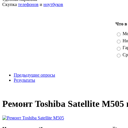
Скупка
телефонов
и
ноутбуков
Что в
Вари
Ме
Ни
Га
Ср
Предыдущие опросы
Результаты
_
Ремонт Toshiba Satellite M505