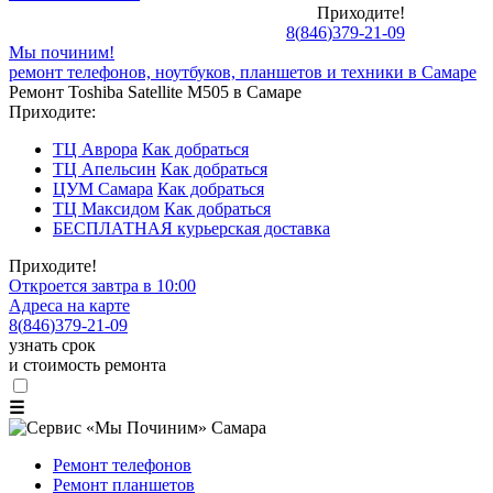
Приходите!
8
(
846
)
379-21-09
Мы починим!
ремонт телефонов, ноутбуков, планшетов и техники в Самаре
Ремонт Toshiba Satellite M505 в Самаре
Приходите:
ТЦ Аврора
Как добраться
ТЦ Апельсин
Как добраться
ЦУМ Самара
Как добраться
ТЦ Максидом
Как добраться
БЕСПЛАТНАЯ курьерская доставка
Приходите!
Откроется завтра в 10:00
Адреса на карте
8
(
846
)
379-21-09
узнать срок
и стоимость ремонта
☰
Ремонт телефонов
Ремонт планшетов