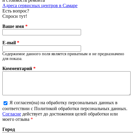
и стоимость ремонта
Адреса сервисных центров в Самаре
Есть вопрос?
Спроси тут!
Ваше имя
*
E-mail
*
Содержимое данного поля является приватным и не предназначено
для показа.
Комментарий
*
Я согласен(на) на обработку персональных данных в
соответствии с Политикой обработки персональных данных.
Более подробная информация о текстовых форматах
Согласие
действует до достижения целей обработки или
моего отзыва
*
Город