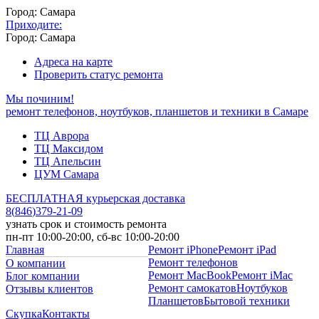
Город: Самара
Приходите:
Город: Самара
Адреса на карте
Проверить статус ремонта
Мы починим!
ремонт телефонов, ноутбуков, планшетов и техники в Самаре
ТЦ Аврора
ТЦ Максидом
ТЦ Апельсин
ЦУМ Самара
БЕСПЛАТНАЯ курьерская доставка
8
(
846
)
379-21-09
узнать срок и стоимость ремонта
пн-пт 10:00-20:00, сб-вс 10:00-20:00
Главная
Ремонт iPhone
Ремонт iPad
Ремонт телефонов
О компании
Ремонт MacBook
Ремонт iMac
Блог компании
Ремонт самокатов
Ноутбуков
Отзывы клиентов
Планшетов
Бытовой техники
Скупка
Контакты