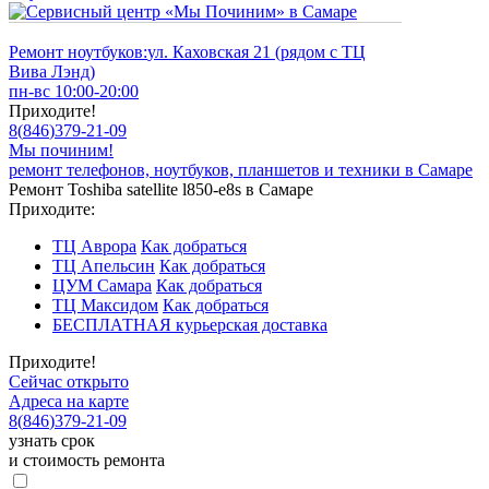
Ремонт ноутбуков:
ул. Каховская 21 (рядом с ТЦ
Вива Лэнд)
пн-вс 10:00-20:00
Приходите!
8
(
846
)
379-21-09
Мы починим!
ремонт телефонов, ноутбуков, планшетов и техники в Самаре
Ремонт Toshiba satellite l850-e8s в Самаре
Приходите:
ТЦ Аврора
Как добраться
ТЦ Апельсин
Как добраться
ЦУМ Самара
Как добраться
ТЦ Максидом
Как добраться
БЕСПЛАТНАЯ курьерская доставка
Приходите!
Сейчас открыто
Адреса на карте
8
(
846
)
379-21-09
узнать срок
и стоимость ремонта