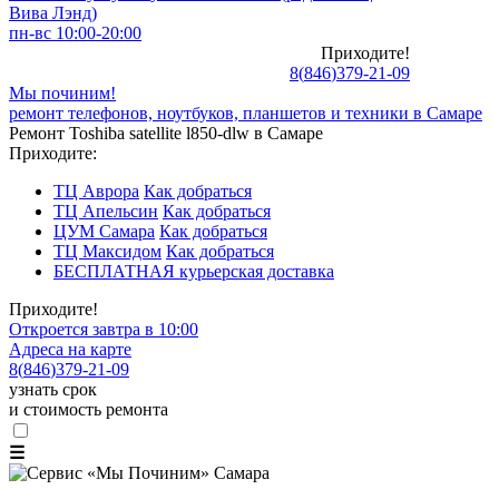
Вива Лэнд)
пн-вс 10:00-20:00
Приходите!
8
(
846
)
379-21-09
Мы починим!
ремонт телефонов, ноутбуков, планшетов и техники в Самаре
Ремонт Toshiba satellite l850-dlw в Самаре
Приходите:
ТЦ Аврора
Как добраться
ТЦ Апельсин
Как добраться
ЦУМ Самара
Как добраться
ТЦ Максидом
Как добраться
БЕСПЛАТНАЯ курьерская доставка
Приходите!
Откроется завтра в 10:00
Адреса на карте
8
(
846
)
379-21-09
узнать срок
и стоимость ремонта
☰