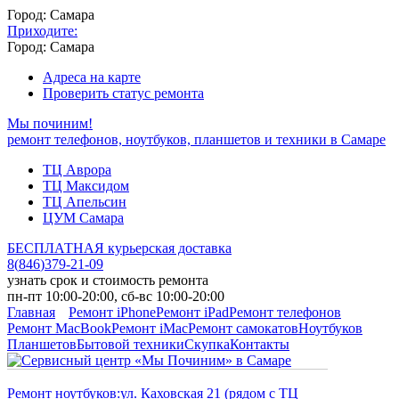
Город: Самара
Приходите:
Город: Самара
Адреса на карте
Проверить статус ремонта
Мы починим!
ремонт телефонов, ноутбуков, планшетов и техники в Самаре
ТЦ Аврора
ТЦ Максидом
ТЦ Апельсин
ЦУМ Самара
БЕСПЛАТНАЯ курьерская доставка
8
(
846
)
379-21-09
узнать срок и стоимость ремонта
пн-пт 10:00-20:00, сб-вс 10:00-20:00
Главная
Ремонт iPhone
Ремонт iPad
Ремонт телефонов
Ремонт MacBook
Ремонт iMac
Ремонт самокатов
Ноутбуков
Планшетов
Бытовой техники
Скупка
Контакты
Ремонт ноутбуков:
ул. Каховская 21 (рядом с ТЦ