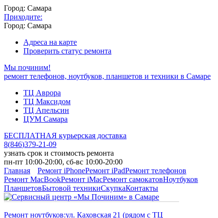
Город: Самара
Приходите:
Город: Самара
Адреса на карте
Проверить статус ремонта
Мы починим!
ремонт телефонов, ноутбуков, планшетов и техники в Самаре
ТЦ Аврора
ТЦ Максидом
ТЦ Апельсин
ЦУМ Самара
БЕСПЛАТНАЯ курьерская доставка
8
(
846
)
379-21-09
узнать срок и стоимость ремонта
пн-пт 10:00-20:00, сб-вс 10:00-20:00
Главная
Ремонт iPhone
Ремонт iPad
Ремонт телефонов
Ремонт MacBook
Ремонт iMac
Ремонт самокатов
Ноутбуков
Планшетов
Бытовой техники
Скупка
Контакты
Ремонт ноутбуков:
ул. Каховская 21 (рядом с ТЦ