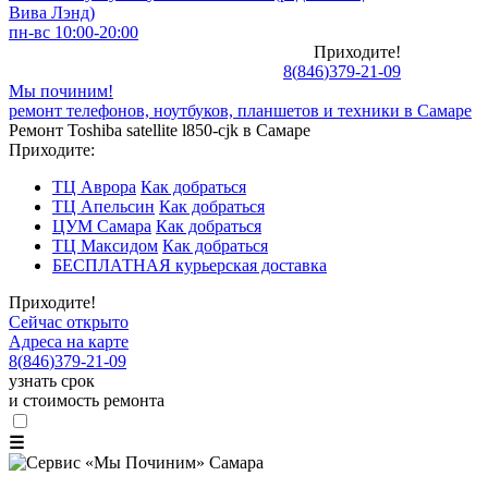
Вива Лэнд)
пн-вс 10:00-20:00
Приходите!
8
(
846
)
379-21-09
Мы починим!
ремонт телефонов, ноутбуков, планшетов и техники в Самаре
Ремонт Toshiba satellite l850-cjk в Самаре
Приходите:
ТЦ Аврора
Как добраться
ТЦ Апельсин
Как добраться
ЦУМ Самара
Как добраться
ТЦ Максидом
Как добраться
БЕСПЛАТНАЯ курьерская доставка
Приходите!
Сейчас открыто
Адреса на карте
8
(
846
)
379-21-09
узнать срок
и стоимость ремонта
☰