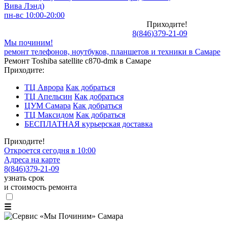
Вива Лэнд)
пн-вс 10:00-20:00
Приходите!
8
(
846
)
379-21-09
Мы починим!
ремонт телефонов, ноутбуков, планшетов и техники в Самаре
Ремонт Toshiba satellite c870-dmk в Самаре
Приходите:
ТЦ Аврора
Как добраться
ТЦ Апельсин
Как добраться
ЦУМ Самара
Как добраться
ТЦ Максидом
Как добраться
БЕСПЛАТНАЯ курьерская доставка
Приходите!
Откроется сегодня в 10:00
Адреса на карте
8
(
846
)
379-21-09
узнать срок
и стоимость ремонта
☰