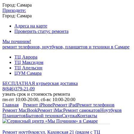
Город: Самара
Приходите:
Город: Самара
Адреса на карте
Проверить статус ремонта
Мы починим!
ремонт телефонов, ноутбуков, планшетов и техники в Самаре
ТЦ Аврора
ТЦ Максидом
ТЦ Апельсин
ЦУМ Самара
БЕСПЛАТНАЯ курьерская доставка
8
(
846
)
379-21-09
узнать срок и стоимость ремонта
пн-пт 10:00-20:00, сб-вс 10:00-20:00
Главная
Ремонт iPhone
Ремонт iPad
Ремонт телефонов
Ремонт MacBook
Ремонт iMac
Ремонт самокатов
Ноутбуков
Планшетов
Бытовой техники
Скупка
Контакты
Ремонт ноутбуков:
ул. Каховская 21 (рядом с ТЦ