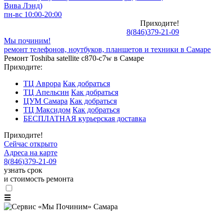
Вива Лэнд)
пн-вс 10:00-20:00
Приходите!
8
(
846
)
379-21-09
Мы починим!
ремонт телефонов, ноутбуков, планшетов и техники в Самаре
Ремонт Toshiba satellite c870-c7w в Самаре
Приходите:
ТЦ Аврора
Как добраться
ТЦ Апельсин
Как добраться
ЦУМ Самара
Как добраться
ТЦ Максидом
Как добраться
БЕСПЛАТНАЯ курьерская доставка
Приходите!
Сейчас открыто
Адреса на карте
8
(
846
)
379-21-09
узнать срок
и стоимость ремонта
☰