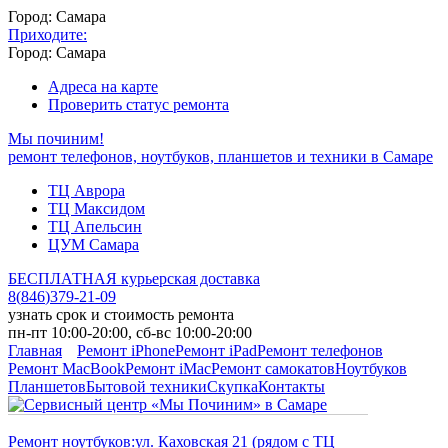
Город: Самара
Приходите:
Город: Самара
Адреса на карте
Проверить статус ремонта
Мы починим!
ремонт телефонов, ноутбуков, планшетов и техники в Самаре
ТЦ Аврора
ТЦ Максидом
ТЦ Апельсин
ЦУМ Самара
БЕСПЛАТНАЯ курьерская доставка
8
(
846
)
379-21-09
узнать срок и стоимость ремонта
пн-пт 10:00-20:00, сб-вс 10:00-20:00
Главная
Ремонт iPhone
Ремонт iPad
Ремонт телефонов
Ремонт MacBook
Ремонт iMac
Ремонт самокатов
Ноутбуков
Планшетов
Бытовой техники
Скупка
Контакты
Ремонт ноутбуков:
ул. Каховская 21 (рядом с ТЦ