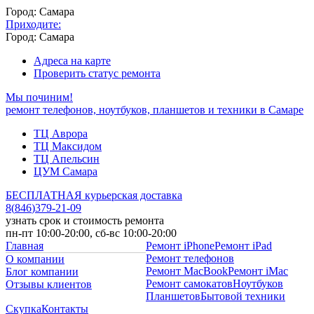
Город: Самара
Приходите:
Город: Самара
Адреса на карте
Проверить статус ремонта
Мы починим!
ремонт телефонов, ноутбуков, планшетов и техники в Самаре
ТЦ Аврора
ТЦ Максидом
ТЦ Апельсин
ЦУМ Самара
БЕСПЛАТНАЯ курьерская доставка
8
(
846
)
379-21-09
узнать срок и стоимость ремонта
пн-пт 10:00-20:00, сб-вс 10:00-20:00
Главная
Ремонт iPhone
Ремонт iPad
Ремонт телефонов
О компании
Ремонт MacBook
Ремонт iMac
Блог компании
Ремонт самокатов
Ноутбуков
Отзывы клиентов
Планшетов
Бытовой техники
Скупка
Контакты