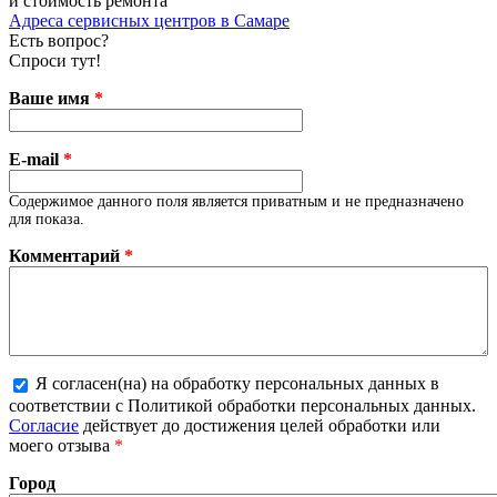
и стоимость ремонта
Адреса сервисных центров в Самаре
Есть вопрос?
Спроси тут!
Ваше имя
*
E-mail
*
Содержимое данного поля является приватным и не предназначено
для показа.
Комментарий
*
Я согласен(на) на обработку персональных данных в
соответствии с Политикой обработки персональных данных.
Более подробная информация о текстовых форматах
Согласие
действует до достижения целей обработки или
моего отзыва
*
Город