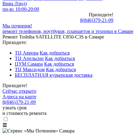
Вива Лэнд)
пн-вс 10:00-20:00
Приходите!
8
(
846
)
379-21-09
Мы починим!
ремонт телефонов, ноутбуков, планшетов и техники в Самаре
Ремонт Toshiba SATELLITE C850-C3S в Самаре
Приходите:
ТЦ Аврора
Как добраться
ТЦ Апельсин
Как добраться
ЦУМ Самара
Как добраться
ТЦ Максидом
Как добраться
БЕСПЛАТНАЯ курьерская доставка
Приходите!
Сейчас открыто
Адреса на карте
8
(
846
)
379-21-09
узнать срок
и стоимость ремонта
☰