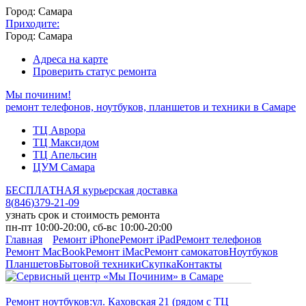
Город: Самара
Приходите:
Город: Самара
Адреса на карте
Проверить статус ремонта
Мы починим!
ремонт телефонов, ноутбуков, планшетов и техники в Самаре
ТЦ Аврора
ТЦ Максидом
ТЦ Апельсин
ЦУМ Самара
БЕСПЛАТНАЯ курьерская доставка
8
(
846
)
379-21-09
узнать срок и стоимость ремонта
пн-пт 10:00-20:00, сб-вс 10:00-20:00
Главная
Ремонт iPhone
Ремонт iPad
Ремонт телефонов
Ремонт MacBook
Ремонт iMac
Ремонт самокатов
Ноутбуков
Планшетов
Бытовой техники
Скупка
Контакты
Ремонт ноутбуков:
ул. Каховская 21 (рядом с ТЦ