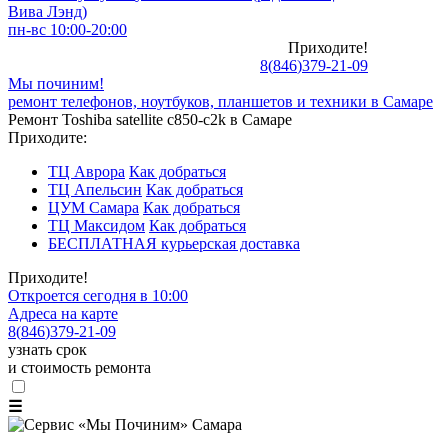
Вива Лэнд)
пн-вс 10:00-20:00
Приходите!
8
(
846
)
379-21-09
Мы починим!
ремонт телефонов, ноутбуков, планшетов и техники в Самаре
Ремонт Toshiba satellite c850-c2k в Самаре
Приходите:
ТЦ Аврора
Как добраться
ТЦ Апельсин
Как добраться
ЦУМ Самара
Как добраться
ТЦ Максидом
Как добраться
БЕСПЛАТНАЯ курьерская доставка
Приходите!
Откроется сегодня в 10:00
Адреса на карте
8
(
846
)
379-21-09
узнать срок
и стоимость ремонта
☰