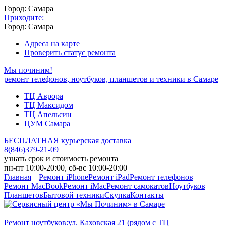
Город: Самара
Приходите:
Город: Самара
Адреса на карте
Проверить статус ремонта
Мы починим!
ремонт телефонов, ноутбуков, планшетов и техники в Самаре
ТЦ Аврора
ТЦ Максидом
ТЦ Апельсин
ЦУМ Самара
БЕСПЛАТНАЯ курьерская доставка
8
(
846
)
379-21-09
узнать срок и стоимость ремонта
пн-пт 10:00-20:00, сб-вс 10:00-20:00
Главная
Ремонт iPhone
Ремонт iPad
Ремонт телефонов
Ремонт MacBook
Ремонт iMac
Ремонт самокатов
Ноутбуков
Планшетов
Бытовой техники
Скупка
Контакты
Ремонт ноутбуков:
ул. Каховская 21 (рядом с ТЦ