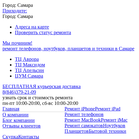
Город: Самара
Приходите:
Город: Самара
Адреса на карте
Проверить статус ремонта
Мы починим!
ремонт телефонов, ноутбуков, планшетов и техники в Самаре
ТЦ Аврора
ТЦ Максидом
ТЦ Апельсин
ЦУМ Самара
БЕСПЛАТНАЯ курьерская доставка
8
(
846
)
379-21-09
узнать срок и стоимость ремонта
пн-пт 10:00-20:00, сб-вс 10:00-20:00
Главная
Ремонт iPhone
Ремонт iPad
Ремонт телефонов
О компании
Ремонт MacBook
Ремонт iMac
Блог компании
Ремонт самокатов
Ноутбуков
Отзывы клиентов
Планшетов
Бытовой техники
Скупка
Контакты