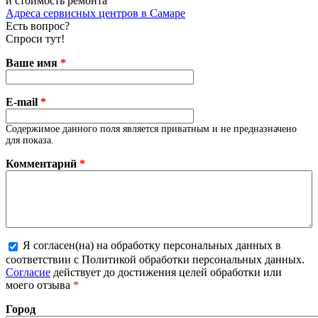
и стоимость ремонта
Адреса сервисных центров в Самаре
Есть вопрос?
Спроси тут!
Ваше имя
*
E-mail
*
Содержимое данного поля является приватным и не предназначено
для показа.
Комментарий
*
Я согласен(на) на обработку персональных данных в
соответствии с Политикой обработки персональных данных.
Более подробная информация о текстовых форматах
Согласие
действует до достижения целей обработки или
моего отзыва
*
Город