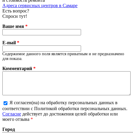
и стоимость ремонта
Адреса сервисных центров в Самаре
Есть вопрос?
Спроси тут!
Ваше имя
*
E-mail
*
Содержимое данного поля является приватным и не предназначено
для показа.
Комментарий
*
Я согласен(на) на обработку персональных данных в
соответствии с Политикой обработки персональных данных.
Более подробная информация о текстовых форматах
Согласие
действует до достижения целей обработки или
моего отзыва
*
Город