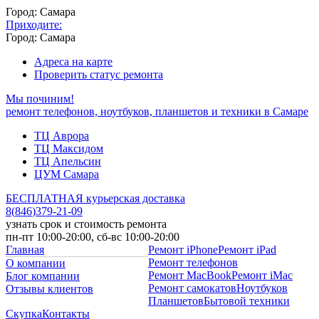
Город: Самара
Приходите:
Город: Самара
Адреса на карте
Проверить статус ремонта
Мы починим!
ремонт телефонов, ноутбуков, планшетов и техники в Самаре
ТЦ Аврора
ТЦ Максидом
ТЦ Апельсин
ЦУМ Самара
БЕСПЛАТНАЯ курьерская доставка
8
(
846
)
379-21-09
узнать срок и стоимость ремонта
пн-пт 10:00-20:00, сб-вс 10:00-20:00
Главная
Ремонт iPhone
Ремонт iPad
Ремонт телефонов
О компании
Ремонт MacBook
Ремонт iMac
Блог компании
Ремонт самокатов
Ноутбуков
Отзывы клиентов
Планшетов
Бытовой техники
Скупка
Контакты