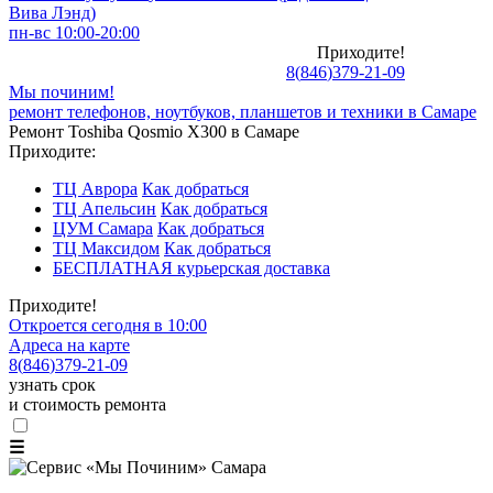
Вива Лэнд)
пн-вс 10:00-20:00
Приходите!
8
(
846
)
379-21-09
Мы починим!
ремонт телефонов, ноутбуков, планшетов и техники в Самаре
Ремонт Toshiba Qosmio X300 в Самаре
Приходите:
ТЦ Аврора
Как добраться
ТЦ Апельсин
Как добраться
ЦУМ Самара
Как добраться
ТЦ Максидом
Как добраться
БЕСПЛАТНАЯ курьерская доставка
Приходите!
Откроется сегодня в 10:00
Адреса на карте
8
(
846
)
379-21-09
узнать срок
и стоимость ремонта
☰