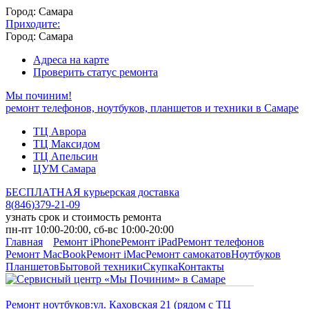
Город: Самара
Приходите:
Город: Самара
Адреса на карте
Проверить статус ремонта
Мы починим!
ремонт телефонов, ноутбуков, планшетов и техники в Самаре
ТЦ Аврора
ТЦ Максидом
ТЦ Апельсин
ЦУМ Самара
БЕСПЛАТНАЯ курьерская доставка
8
(
846
)
379-21-09
узнать срок и стоимость ремонта
пн-пт 10:00-20:00, сб-вс 10:00-20:00
Главная
Ремонт iPhone
Ремонт iPad
Ремонт телефонов
Ремонт MacBook
Ремонт iMac
Ремонт самокатов
Ноутбуков
Планшетов
Бытовой техники
Скупка
Контакты
Ремонт ноутбуков:
ул. Каховская 21 (рядом с ТЦ