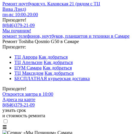
Ремонт ноутбуков:
ул. Каховская 21 (рядом с ТЦ
Вива Лэнд)
пн-вс 10:00-20:00
Приходите!
8
(
846
)
379-21-09
Мы починим!
ремонт телефонов, ноутбуков, планшетов и техники в Самаре
Ремонт Toshiba Qosmio G50 в Самаре
Приходите:
ТЦ Аврора
Как добраться
ТЦ Апельсин
Как добраться
ЦУМ Самара
Как добраться
ТЦ Максидом
Как добраться
БЕСПЛАТНАЯ курьерская доставка
Приходите!
Откроется завтра в 10:00
Адреса на карте
8
(
846
)
379-21-09
узнать срок
и стоимость ремонта
☰