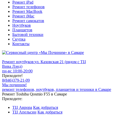
Ремонт iPad
Ремонт телефонов
Ремонт MacBook
Ремонт iMac
Ремонт самокатов
Ноутбуков
Планшетов
Бытовой техники
Скупка
Контакты
Ремонт ноутбуков:
ул. Каховская 21 (рядом с ТЦ
Вива Лэнд)
пн-вс 10:00-20:00
Приходите!
8
(
846
)
379-21-09
Мы починим!
ремонт телефонов, ноутбуков, планшетов и техники в Самаре
Ремонт Toshiba Qosmio F55 в Самаре
Приходите:
ТЦ Аврора
Как добраться
ТЦ Апельсин
Как добраться