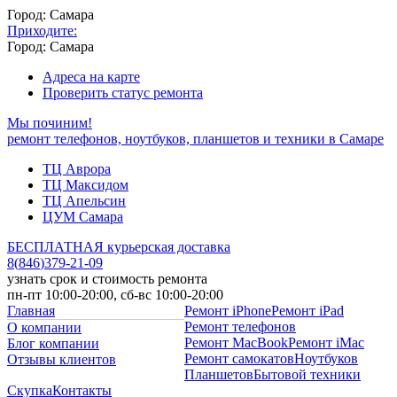
Город: Самара
Приходите:
Город: Самара
Адреса на карте
Проверить статус ремонта
Мы починим!
ремонт телефонов, ноутбуков, планшетов и техники в Самаре
ТЦ Аврора
ТЦ Максидом
ТЦ Апельсин
ЦУМ Самара
БЕСПЛАТНАЯ курьерская доставка
8
(
846
)
379-21-09
узнать срок и стоимость ремонта
пн-пт 10:00-20:00, сб-вс 10:00-20:00
Главная
Ремонт iPhone
Ремонт iPad
Ремонт телефонов
О компании
Ремонт MacBook
Ремонт iMac
Блог компании
Ремонт самокатов
Ноутбуков
Отзывы клиентов
Планшетов
Бытовой техники
Скупка
Контакты