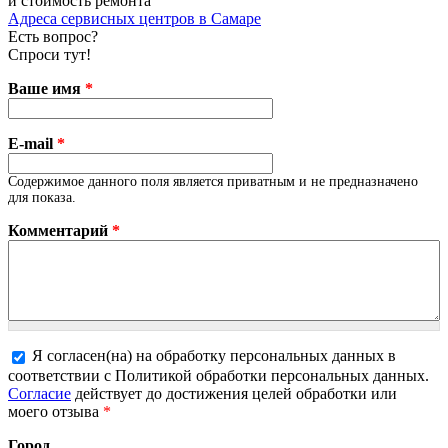
и стоимость ремонта
Адреса сервисных центров в Самаре
Есть вопрос?
Спроси тут!
Ваше имя
*
E-mail
*
Содержимое данного поля является приватным и не предназначено
для показа.
Комментарий
*
Я согласен(на) на обработку персональных данных в
соответствии с Политикой обработки персональных данных.
Более подробная информация о текстовых форматах
Согласие
действует до достижения целей обработки или
моего отзыва
*
Город