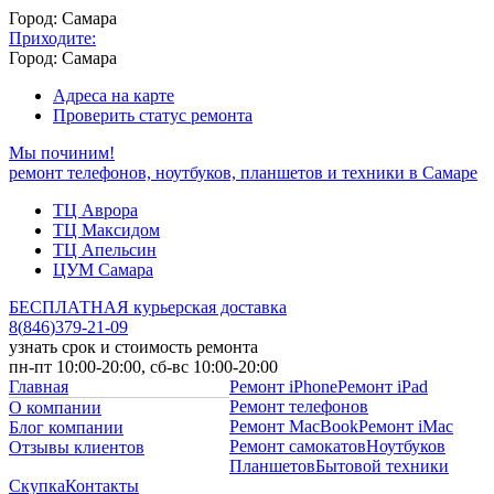
Город: Самара
Приходите:
Город: Самара
Адреса на карте
Проверить статус ремонта
Мы починим!
ремонт телефонов, ноутбуков, планшетов и техники в Самаре
ТЦ Аврора
ТЦ Максидом
ТЦ Апельсин
ЦУМ Самара
БЕСПЛАТНАЯ курьерская доставка
8
(
846
)
379-21-09
узнать срок и стоимость ремонта
пн-пт 10:00-20:00, сб-вс 10:00-20:00
Главная
Ремонт iPhone
Ремонт iPad
Ремонт телефонов
О компании
Ремонт MacBook
Ремонт iMac
Блог компании
Ремонт самокатов
Ноутбуков
Отзывы клиентов
Планшетов
Бытовой техники
Скупка
Контакты