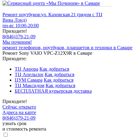
Ремонт ноутбуков:
ул. Каховская 21 (рядом с ТЦ
Вива Лэнд)
пн-вс 10:00-20:00
Приходите!
8
(
846
)
379-21-09
Мы починим!
ремонт телефонов, ноутбуков, планшетов и техники в Самаре
Ремонт Sony VAIO VPC-Z12X9R в Самаре
Приходите:
ТЦ Аврора
Как добраться
ТЦ Апельсин
Как добраться
ЦУМ Самара
Как добраться
ТЦ Максидом
Как добраться
БЕСПЛАТНАЯ курьерская доставка
Приходите!
Сейчас открыто
Адреса на карте
8
(
846
)
379-21-09
узнать срок
и стоимость ремонта