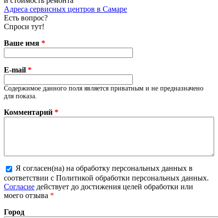
и стоимость ремонта
Адреса сервисных центров в Самаре
Есть вопрос?
Спроси тут!
Ваше имя
*
E-mail
*
Содержимое данного поля является приватным и не предназначено
для показа.
Комментарий
*
Я согласен(на) на обработку персональных данных в
соответствии с Политикой обработки персональных данных.
Более подробная информация о текстовых форматах
Согласие
действует до достижения целей обработки или
моего отзыва
*
Город