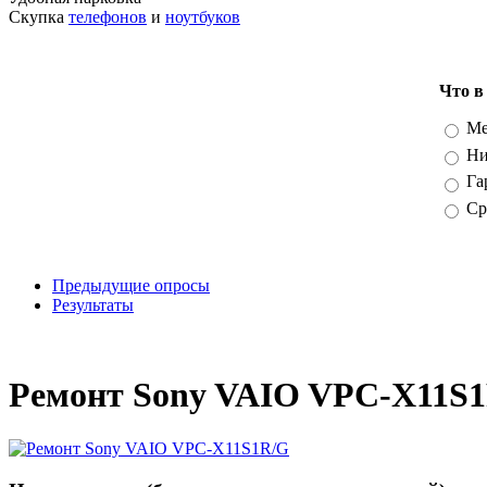
Скупка
телефонов
и
ноутбуков
Что в
Вари
Ме
Ни
Га
Ср
Предыдущие опросы
Результаты
_
Ремонт Sony VAIO VPC-X11S1