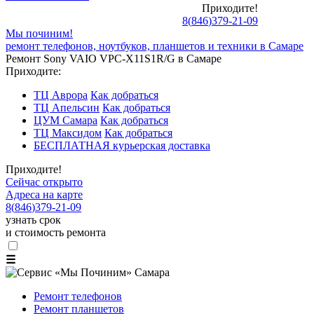
Приходите!
8
(
846
)
379-21-09
Мы починим!
ремонт телефонов, ноутбуков, планшетов и техники в Самаре
Ремонт Sony VAIO VPC-X11S1R/G в Самаре
Приходите:
ТЦ Аврора
Как добраться
ТЦ Апельсин
Как добраться
ЦУМ Самара
Как добраться
ТЦ Максидом
Как добраться
БЕСПЛАТНАЯ курьерская доставка
Приходите!
Сейчас открыто
Адреса на карте
8
(
846
)
379-21-09
узнать срок
и стоимость ремонта
☰
Ремонт телефонов
Ремонт планшетов