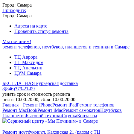
Город: Самара
Приходите:
Город: Самара
Адреса на карте
Проверить статус ремонта
Мы починим!
ремонт телефонов, ноутбуков, планшетов и техники в Самаре
ТЦ Аврора
ТЦ Максидом
ТЦ Апельсин
ЦУМ Самара
БЕСПЛАТНАЯ курьерская доставка
8
(
846
)
379-21-09
узнать срок и стоимость ремонта
пн-пт 10:00-20:00, сб-вс 10:00-20:00
Главная
Ремонт iPhone
Ремонт iPad
Ремонт телефонов
Ремонт MacBook
Ремонт iMac
Ремонт самокатов
Ноутбуков
Планшетов
Бытовой техники
Скупка
Контакты
Ремонт ноутбуков:
ул. Каховская 21 (рядом с ТЦ