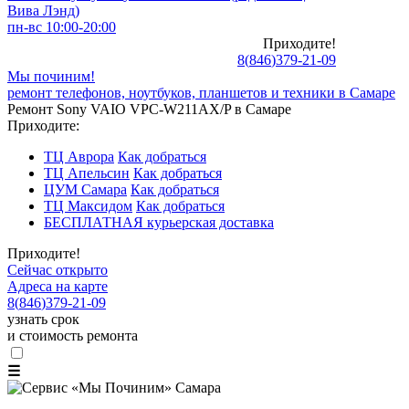
Вива Лэнд)
пн-вс 10:00-20:00
Приходите!
8
(
846
)
379-21-09
Мы починим!
ремонт телефонов, ноутбуков, планшетов и техники в Самаре
Ремонт Sony VAIO VPC-W211AX/P в Самаре
Приходите:
ТЦ Аврора
Как добраться
ТЦ Апельсин
Как добраться
ЦУМ Самара
Как добраться
ТЦ Максидом
Как добраться
БЕСПЛАТНАЯ курьерская доставка
Приходите!
Сейчас открыто
Адреса на карте
8
(
846
)
379-21-09
узнать срок
и стоимость ремонта
☰