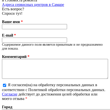
и стоимость ремонта
Адреса сервисных центров в Самаре
Есть вопрос?
Спроси тут!
Ваше имя
*
E-mail
*
Содержимое данного поля является приватным и не предназначено
для показа.
Комментарий
*
Я согласен(на) на обработку персональных данных в
соответствии с Политикой обработки персональных данных.
Более подробная информация о текстовых форматах
Согласие
действует до достижения целей обработки или
моего отзыва
*
Город