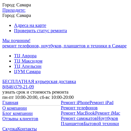
Город: Самара
Приходите:
Город: Самара
Адреса на карте
Проверить статус ремонта
Мы починим!
ремонт телефонов, ноутбуков, планшетов и техники в Самаре
ТЦ Аврора
ТЦ Максидом
ТЦ Апельсин
ЦУМ Самара
БЕСПЛАТНАЯ курьерская доставка
8
(
846
)
379-21-09
узнать срок и стоимость ремонта
пн-пт 10:00-20:00, сб-вс 10:00-20:00
Главная
Ремонт iPhone
Ремонт iPad
Ремонт телефонов
О компании
Ремонт MacBook
Ремонт iMac
Блог компании
Ремонт самокатов
Ноутбуков
Отзывы клиентов
Планшетов
Бытовой техники
Скупка
Контакты