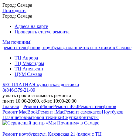
Город: Самара
Приходите:
Город: Самара
Адреса на карте
Проверить статус ремонта
Мы починим!
ремонт телефонов, ноутбуков, планшетов и техники в Самаре
ТЦ Аврора
ТЦ Максидом
ТЦ Апельсин
ЦУМ Самара
БЕСПЛАТНАЯ курьерская доставка
8
(
846
)
379-21-09
узнать срок и стоимость ремонта
пн-пт 10:00-20:00, сб-вс 10:00-20:00
Главная
Ремонт iPhone
Ремонт iPad
Ремонт телефонов
Ремонт MacBook
Ремонт iMac
Ремонт самокатов
Ноутбуков
Планшетов
Бытовой техники
Скупка
Контакты
Ремонт ноутбуков:
ул. Каховская 21 (рядом с ТЦ