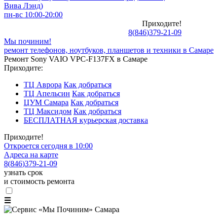
Вива Лэнд)
пн-вс 10:00-20:00
Приходите!
8
(
846
)
379-21-09
Мы починим!
ремонт телефонов, ноутбуков, планшетов и техники в Самаре
Ремонт Sony VAIO VPC-F137FX в Самаре
Приходите:
ТЦ Аврора
Как добраться
ТЦ Апельсин
Как добраться
ЦУМ Самара
Как добраться
ТЦ Максидом
Как добраться
БЕСПЛАТНАЯ курьерская доставка
Приходите!
Откроется сегодня в 10:00
Адреса на карте
8
(
846
)
379-21-09
узнать срок
и стоимость ремонта
☰