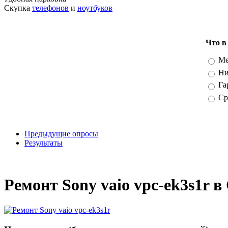
Скупка
телефонов
и
ноутбуков
Что в
Вари
Ме
Ни
Га
Ср
Предыдущие опросы
Результаты
_
Ремонт Sony vaio vpc-ek3s1r в