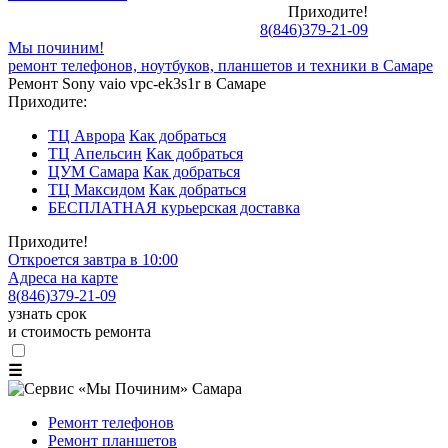
Приходите!
8
(
846
)
379-21-09
Мы починим!
ремонт телефонов, ноутбуков, планшетов и техники в Самаре
Ремонт Sony vaio vpc-ek3s1r в Самаре
Приходите:
ТЦ Аврора
Как добраться
ТЦ Апельсин
Как добраться
ЦУМ Самара
Как добраться
ТЦ Максидом
Как добраться
БЕСПЛАТНАЯ курьерская доставка
Приходите!
Откроется завтра в 10:00
Адреса на карте
8
(
846
)
379-21-09
узнать срок
и стоимость ремонта
☰
Ремонт телефонов
Ремонт планшетов