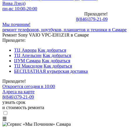
Вива Лэнд)
пн-вс 10:00-20:00
Приходите!
8
(
846
)
379-21-09
Мы починим!
ремонт телефонов, ноутбуков, планшетов и техники в Самаре
Ремонт Sony VAIO VPC-EH1Z1R в Самаре
Приходите:
ТЦ Аврора
Как добраться
ТЦ Апельсин
Как добраться
ЦУМ Самара
Как добраться
ТЦ Максидом
Как добраться
БЕСПЛАТНАЯ курьерская доставка
Приходите!
Откроется сегодня в 10:00
Адреса на карте
8
(
846
)
379-21-09
узнать срок
и стоимость ремонта
☰