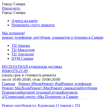
Город: Самара
Приходите:
Город: Самара
Адреса на карте
Проверить статус ремонта
Мы починим!
ремонт телефонов, ноутбуков, планшетов и техники в Самаре
ТЦ Аврора
ТЦ Максидом
ТЦ Апельсин
ЦУМ Самара
БЕСПЛАТНАЯ курьерская доставка
8
(
846
)
379-21-09
узнать срок и стоимость ремонта
пн-пт 10:00-20:00, сб-вс 10:00-20:00
Главная
Ремонт iPhone
Ремонт iPad
Ремонт телефонов
Ремонт MacBook
Ремонт iMac
Ремонт самокатов
Ноутбуков
Планшетов
Бытовой техники
Скупка
Контакты
Ремонт ноутбуков:
ул. Каховская 21 (рядом с ТЦ