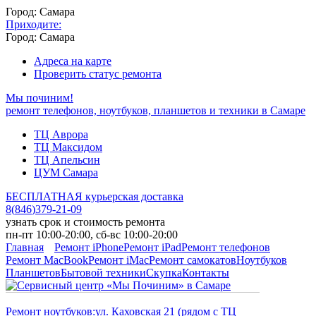
Город: Самара
Приходите:
Город: Самара
Адреса на карте
Проверить статус ремонта
Мы починим!
ремонт телефонов, ноутбуков, планшетов и техники в Самаре
ТЦ Аврора
ТЦ Максидом
ТЦ Апельсин
ЦУМ Самара
БЕСПЛАТНАЯ курьерская доставка
8
(
846
)
379-21-09
узнать срок и стоимость ремонта
пн-пт 10:00-20:00, сб-вс 10:00-20:00
Главная
Ремонт iPhone
Ремонт iPad
Ремонт телефонов
Ремонт MacBook
Ремонт iMac
Ремонт самокатов
Ноутбуков
Планшетов
Бытовой техники
Скупка
Контакты
Ремонт ноутбуков:
ул. Каховская 21 (рядом с ТЦ