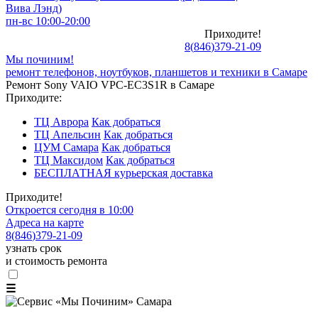
Вива Лэнд)
пн-вс 10:00-20:00
Приходите!
8
(
846
)
379-21-09
Мы починим!
ремонт телефонов, ноутбуков, планшетов и техники в Самаре
Ремонт Sony VAIO VPC-EC3S1R в Самаре
Приходите:
ТЦ Аврора
Как добраться
ТЦ Апельсин
Как добраться
ЦУМ Самара
Как добраться
ТЦ Максидом
Как добраться
БЕСПЛАТНАЯ курьерская доставка
Приходите!
Откроется сегодня в 10:00
Адреса на карте
8
(
846
)
379-21-09
узнать срок
и стоимость ремонта
☰