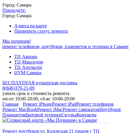
Город: Самара
Приходите:
Город: Самара
Адреса на карте
Проверить статус ремонта
Мы починим!
ремонт телефонов, ноутбуков, планшетов и техники в Самаре
ТЦ Аврора
ТЦ Максидом
ТЦ Апельсин
ЦУМ Самара
БЕСПЛАТНАЯ курьерская доставка
8
(
846
)
379-21-09
узнать срок и стоимость ремонта
пн-пт 10:00-20:00, сб-вс 10:00-20:00
Главная
Ремонт iPhone
Ремонт iPad
Ремонт телефонов
Ремонт MacBook
Ремонт iMac
Ремонт самокатов
Ноутбуков
Планшетов
Бытовой техники
Скупка
Контакты
Ремонт ноутбуков:
ул. Каховская 21 (рядом с ТЦ