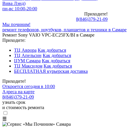
Вива Лэнд)
пн-вс 10:00-20:00
Приходите!
8
(
846
)
379-21-09
Мы починим!
ремонт телефонов, ноутбуков, планшетов и техники в Самаре
Ремонт Sony VAIO VPC-EC25FX/BI в Самаре
Приходите:
ТЦ Аврора
Как добраться
ТЦ Апельсин
Как добраться
ЦУМ Самара
Как добраться
ТЦ Максидом
Как добраться
БЕСПЛАТНАЯ курьерская доставка
Приходите!
Откроется сегодня в 10:00
Адреса на карте
8
(
846
)
379-21-09
узнать срок
и стоимость ремонта
☰