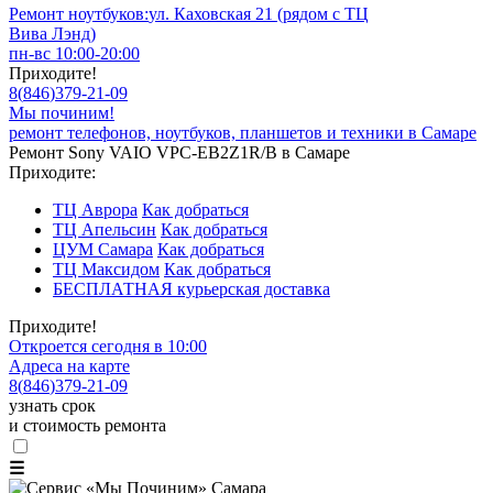
Ремонт ноутбуков:
ул. Каховская 21 (рядом с ТЦ
Вива Лэнд)
пн-вс 10:00-20:00
Приходите!
8
(
846
)
379-21-09
Мы починим!
ремонт телефонов, ноутбуков, планшетов и техники в Самаре
Ремонт Sony VAIO VPC-EB2Z1R/B в Самаре
Приходите:
ТЦ Аврора
Как добраться
ТЦ Апельсин
Как добраться
ЦУМ Самара
Как добраться
ТЦ Максидом
Как добраться
БЕСПЛАТНАЯ курьерская доставка
Приходите!
Откроется сегодня в 10:00
Адреса на карте
8
(
846
)
379-21-09
узнать срок
и стоимость ремонта
☰