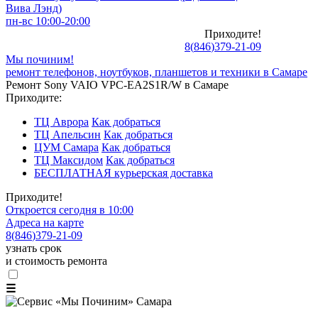
Вива Лэнд)
пн-вс 10:00-20:00
Приходите!
8
(
846
)
379-21-09
Мы починим!
ремонт телефонов, ноутбуков, планшетов и техники в Самаре
Ремонт Sony VAIO VPC-EA2S1R/W в Самаре
Приходите:
ТЦ Аврора
Как добраться
ТЦ Апельсин
Как добраться
ЦУМ Самара
Как добраться
ТЦ Максидом
Как добраться
БЕСПЛАТНАЯ курьерская доставка
Приходите!
Откроется сегодня в 10:00
Адреса на карте
8
(
846
)
379-21-09
узнать срок
и стоимость ремонта
☰