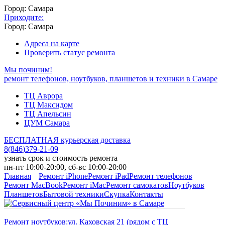
Город: Самара
Приходите:
Город: Самара
Адреса на карте
Проверить статус ремонта
Мы починим!
ремонт телефонов, ноутбуков, планшетов и техники в Самаре
ТЦ Аврора
ТЦ Максидом
ТЦ Апельсин
ЦУМ Самара
БЕСПЛАТНАЯ курьерская доставка
8
(
846
)
379-21-09
узнать срок и стоимость ремонта
пн-пт 10:00-20:00, сб-вс 10:00-20:00
Главная
Ремонт iPhone
Ремонт iPad
Ремонт телефонов
Ремонт MacBook
Ремонт iMac
Ремонт самокатов
Ноутбуков
Планшетов
Бытовой техники
Скупка
Контакты
Ремонт ноутбуков:
ул. Каховская 21 (рядом с ТЦ