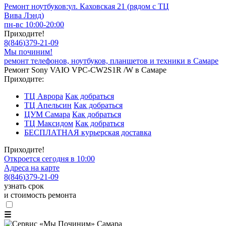
Ремонт ноутбуков:
ул. Каховская 21 (рядом с ТЦ
Вива Лэнд)
пн-вс 10:00-20:00
Приходите!
8
(
846
)
379-21-09
Мы починим!
ремонт телефонов, ноутбуков, планшетов и техники в Самаре
Ремонт Sony VAIO VPC-CW2S1R /W в Самаре
Приходите:
ТЦ Аврора
Как добраться
ТЦ Апельсин
Как добраться
ЦУМ Самара
Как добраться
ТЦ Максидом
Как добраться
БЕСПЛАТНАЯ курьерская доставка
Приходите!
Откроется сегодня в 10:00
Адреса на карте
8
(
846
)
379-21-09
узнать срок
и стоимость ремонта
☰