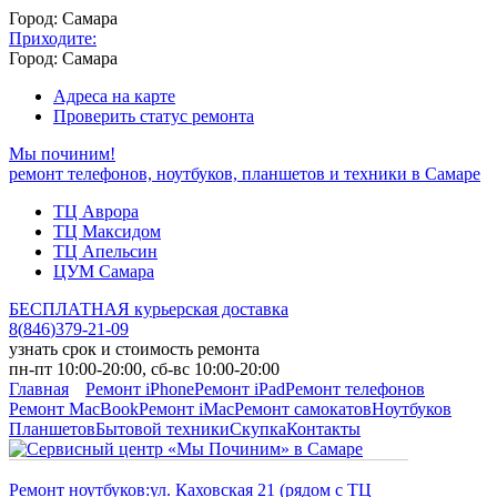
Город: Самара
Приходите:
Город: Самара
Адреса на карте
Проверить статус ремонта
Мы починим!
ремонт телефонов, ноутбуков, планшетов и техники в Самаре
ТЦ Аврора
ТЦ Максидом
ТЦ Апельсин
ЦУМ Самара
БЕСПЛАТНАЯ курьерская доставка
8
(
846
)
379-21-09
узнать срок и стоимость ремонта
пн-пт 10:00-20:00, сб-вс 10:00-20:00
Главная
Ремонт iPhone
Ремонт iPad
Ремонт телефонов
Ремонт MacBook
Ремонт iMac
Ремонт самокатов
Ноутбуков
Планшетов
Бытовой техники
Скупка
Контакты
Ремонт ноутбуков:
ул. Каховская 21 (рядом с ТЦ