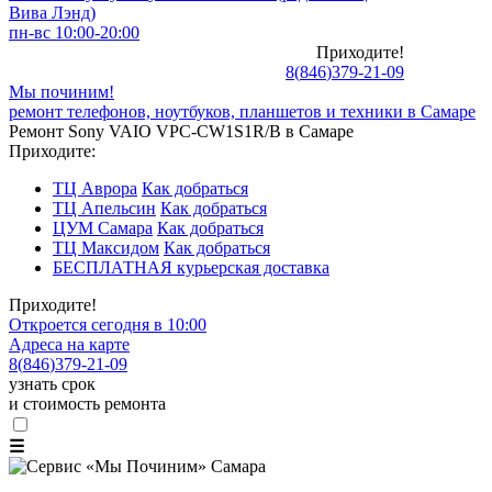
Вива Лэнд)
пн-вс 10:00-20:00
Приходите!
8
(
846
)
379-21-09
Мы починим!
ремонт телефонов, ноутбуков, планшетов и техники в Самаре
Ремонт Sony VAIO VPC-CW1S1R/B в Самаре
Приходите:
ТЦ Аврора
Как добраться
ТЦ Апельсин
Как добраться
ЦУМ Самара
Как добраться
ТЦ Максидом
Как добраться
БЕСПЛАТНАЯ курьерская доставка
Приходите!
Откроется сегодня в 10:00
Адреса на карте
8
(
846
)
379-21-09
узнать срок
и стоимость ремонта
☰