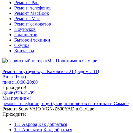
Ремонт iPad
Ремонт телефонов
Ремонт MacBook
Ремонт iMac
Ремонт самокатов
Ноутбуков
Планшетов
Бытовой техники
Скупка
Контакты
Ремонт ноутбуков:
ул. Каховская 21 (рядом с ТЦ
Вива Лэнд)
пн-вс 10:00-20:00
Приходите!
8
(
846
)
379-21-09
Мы починим!
ремонт телефонов, ноутбуков, планшетов и техники в Самаре
Ремонт Sony VAIO VGN-Z690YAD в Самаре
Приходите:
ТЦ Аврора
Как добраться
ТЦ Апельсин
Как добраться