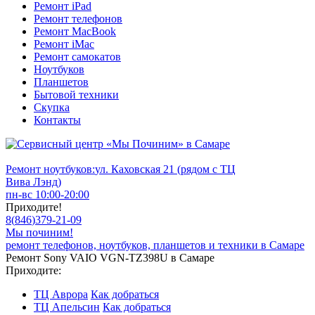
Ремонт iPad
Ремонт телефонов
Ремонт MacBook
Ремонт iMac
Ремонт самокатов
Ноутбуков
Планшетов
Бытовой техники
Скупка
Контакты
Ремонт ноутбуков:
ул. Каховская 21 (рядом с ТЦ
Вива Лэнд)
пн-вс 10:00-20:00
Приходите!
8
(
846
)
379-21-09
Мы починим!
ремонт телефонов, ноутбуков, планшетов и техники в Самаре
Ремонт Sony VAIO VGN-TZ398U в Самаре
Приходите:
ТЦ Аврора
Как добраться
ТЦ Апельсин
Как добраться