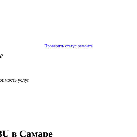
Проверить статус ремонта
а?
тоимость услуг
8U в Самаре