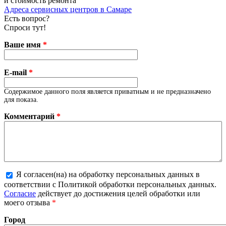
и стоимость ремонта
Адреса сервисных центров в Самаре
Есть вопрос?
Спроси тут!
Ваше имя
*
E-mail
*
Содержимое данного поля является приватным и не предназначено
для показа.
Комментарий
*
Я согласен(на) на обработку персональных данных в
соответствии с Политикой обработки персональных данных.
Более подробная информация о текстовых форматах
Согласие
действует до достижения целей обработки или
моего отзыва
*
Город