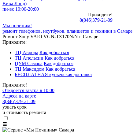
Вива Лэнд)
пн-вс 10:00-20:00
Приходите!
8
(
846
)
379-21-09
Мы починим!
ремонт телефонов, ноутбуков, планшетов и техники в Самаре
Ремонт Sony VAIO VGN-TZ170N/N в Самаре
Приходите:
ТЦ Аврора
Как добраться
ТЦ Апельсин
Как добраться
ЦУМ Самара
Как добраться
ТЦ Максидом
Как добраться
БЕСПЛАТНАЯ курьерская доставка
Приходите!
Откроется завтра в 10:00
Адреса на карте
8
(
846
)
379-21-09
узнать срок
и стоимость ремонта
☰