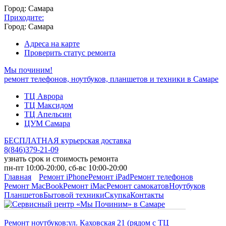
Город: Самара
Приходите:
Город: Самара
Адреса на карте
Проверить статус ремонта
Мы починим!
ремонт телефонов, ноутбуков, планшетов и техники в Самаре
ТЦ Аврора
ТЦ Максидом
ТЦ Апельсин
ЦУМ Самара
БЕСПЛАТНАЯ курьерская доставка
8
(
846
)
379-21-09
узнать срок и стоимость ремонта
пн-пт 10:00-20:00, сб-вс 10:00-20:00
Главная
Ремонт iPhone
Ремонт iPad
Ремонт телефонов
Ремонт MacBook
Ремонт iMac
Ремонт самокатов
Ноутбуков
Планшетов
Бытовой техники
Скупка
Контакты
Ремонт ноутбуков:
ул. Каховская 21 (рядом с ТЦ