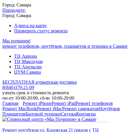
Город: Самара
Приходите:
Город: Самара
Адреса на карте
Проверить статус ремонта
Мы починим!
ремонт телефонов, ноутбуков, планшетов и техники в Самаре
ТЦ Аврора
ТЦ Максидом
ТЦ Апельсин
ЦУМ Самара
БЕСПЛАТНАЯ курьерская доставка
8
(
846
)
379-21-09
узнать срок и стоимость ремонта
пн-пт 10:00-20:00, сб-вс 10:00-20:00
Главная
Ремонт iPhone
Ремонт iPad
Ремонт телефонов
Ремонт MacBook
Ремонт iMac
Ремонт самокатов
Ноутбуков
Планшетов
Бытовой техники
Скупка
Контакты
Ремонт ноутбуков:
ул. Каховская 21 (рядом с ТЦ