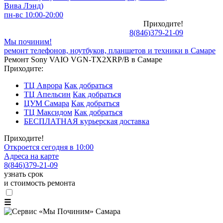
Вива Лэнд)
пн-вс 10:00-20:00
Приходите!
8
(
846
)
379-21-09
Мы починим!
ремонт телефонов, ноутбуков, планшетов и техники в Самаре
Ремонт Sony VAIO VGN-TX2XRP/B в Самаре
Приходите:
ТЦ Аврора
Как добраться
ТЦ Апельсин
Как добраться
ЦУМ Самара
Как добраться
ТЦ Максидом
Как добраться
БЕСПЛАТНАЯ курьерская доставка
Приходите!
Откроется сегодня в 10:00
Адреса на карте
8
(
846
)
379-21-09
узнать срок
и стоимость ремонта
☰