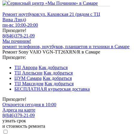
Ремонт ноутбуков:
ул. Каховская 21 (рядом с ТЦ
Вива Лэнд)
пн-вс 10:00-20:00
Приходите!
8
(
846
)
379-21-09
Мы починим!
ремонт телефонов, ноутбуков, планшетов и техники в Самаре
Ремонт Sony VAIO VGN-TT26XRN/R в Самаре
Приходите:
ТЦ Аврора
Как добраться
ТЦ Апельсин
Как добраться
ЦУМ Самара
Как добраться
ТЦ Максидом
Как добраться
БЕСПЛАТНАЯ курьерская доставка
Приходите!
Откроется сегодня в 10:00
Адреса на карте
8
(
846
)
379-21-09
узнать срок
и стоимость ремонта