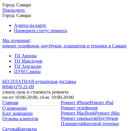
Город: Самара
Приходите:
Город: Самара
Адреса на карте
Проверить статус ремонта
Мы починим!
ремонт телефонов, ноутбуков, планшетов и техники в Самаре
ТЦ Аврора
ТЦ Максидом
ТЦ Апельсин
ЦУМ Самара
БЕСПЛАТНАЯ курьерская доставка
8
(
846
)
379-21-09
узнать срок и стоимость ремонта
пн-пт 10:00-20:00, сб-вс 10:00-20:00
Главная
Ремонт iPhone
Ремонт iPad
Ремонт телефонов
О компании
Ремонт MacBook
Ремонт iMac
Блог компании
Ремонт самокатов
Ноутбуков
Отзывы клиентов
Планшетов
Бытовой техники
Скупка
Контакты