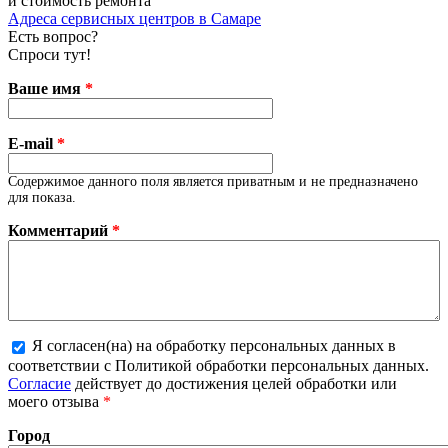
и стоимость ремонта
Адреса сервисных центров в Самаре
Есть вопрос?
Спроси тут!
Ваше имя
*
E-mail
*
Содержимое данного поля является приватным и не предназначено
для показа.
Комментарий
*
Я согласен(на) на обработку персональных данных в
соответствии с Политикой обработки персональных данных.
Более подробная информация о текстовых форматах
Согласие
действует до достижения целей обработки или
моего отзыва
*
Город