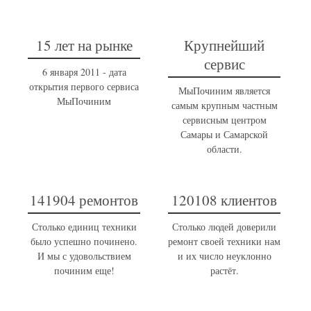
15 лет на рынке
Крупнейший
сервис
6 января 2011 - дата
открытия первого сервиса
МыПочиним является
МыПочиним
самым крупным частным
сервисным центром
Самары и Самарской
области.
141904 ремонтов
120108 клиентов
Столько единиц техники
Столько людей доверили
было успешно починено.
ремонт своей техники нам
И мы с удовольствием
и их число неуклонно
починим еще!
растёт.