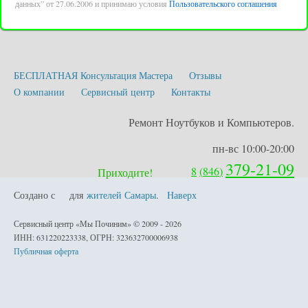
данных” от 27.06.2006 и принимаю условия
Пользовательского соглашения
БЕСПЛАТНАЯ Консультация Мастера
Отзывы
О компании
Сервисный центр
Контакты
Ремонт Ноутбуков и Компьютеров.
пн-вс 10:00-20:00
379-21-09
8
(
846
)
Приходите!
Создано с
для
жителей Самары
.
Наверх
любовью
Сервисный центр «Мы Починим» © 2009 - 2026
ИНН: 631220223338, ОГРН: 323632700006938
Публичная оферта