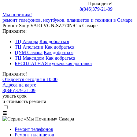
Приходите!
8
(
846
)
379-21-09
Мы починим!
ремонт телефонов, ноутбуков, планшетов и техники в Самаре
Ремонт Sony VAIO VGN-SZ770N/C в Самаре
Приходите:
ТЦ Аврора
Как добраться
ТЦ Апельсин
Как добраться
ЦУМ Самара
Как добраться
ТЦ Максидом
Как добраться
БЕСПЛАТНАЯ курьерская доставка
Приходите!
Откроется сегодня в 10:00
Адреса на карте
8
(
846
)
379-21-09
узнать срок
и стоимость ремонта
☰
Ремонт телефонов
Ремонт планшетов