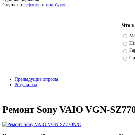
Скупка
телефонов
и
ноутбуков
Что в
Вари
Ме
Ни
Га
Ср
Предыдущие опросы
Результаты
_
Ремонт Sony VAIO VGN-SZ770