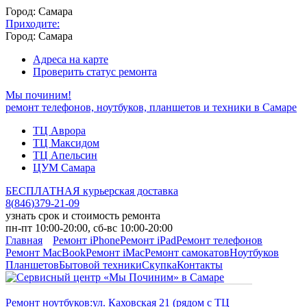
Город: Самара
Приходите:
Город: Самара
Адреса на карте
Проверить статус ремонта
Мы починим!
ремонт телефонов, ноутбуков, планшетов и техники в Самаре
ТЦ Аврора
ТЦ Максидом
ТЦ Апельсин
ЦУМ Самара
БЕСПЛАТНАЯ курьерская доставка
8
(
846
)
379-21-09
узнать срок и стоимость ремонта
пн-пт 10:00-20:00, сб-вс 10:00-20:00
Главная
Ремонт iPhone
Ремонт iPad
Ремонт телефонов
Ремонт MacBook
Ремонт iMac
Ремонт самокатов
Ноутбуков
Планшетов
Бытовой техники
Скупка
Контакты
Ремонт ноутбуков:
ул. Каховская 21 (рядом с ТЦ