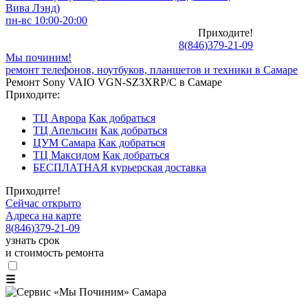
Вива Лэнд)
пн-вс 10:00-20:00
Приходите!
8
(
846
)
379-21-09
Мы починим!
ремонт телефонов, ноутбуков, планшетов и техники в Самаре
Ремонт Sony VAIO VGN-SZ3XRP/C в Самаре
Приходите:
ТЦ Аврора
Как добраться
ТЦ Апельсин
Как добраться
ЦУМ Самара
Как добраться
ТЦ Максидом
Как добраться
БЕСПЛАТНАЯ курьерская доставка
Приходите!
Сейчас открыто
Адреса на карте
8
(
846
)
379-21-09
узнать срок
и стоимость ремонта
☰