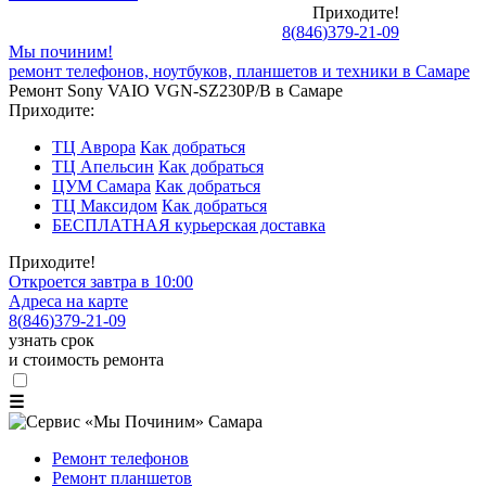
Приходите!
8
(
846
)
379-21-09
Мы починим!
ремонт телефонов, ноутбуков, планшетов и техники в Самаре
Ремонт Sony VAIO VGN-SZ230P/B в Самаре
Приходите:
ТЦ Аврора
Как добраться
ТЦ Апельсин
Как добраться
ЦУМ Самара
Как добраться
ТЦ Максидом
Как добраться
БЕСПЛАТНАЯ курьерская доставка
Приходите!
Откроется завтра в 10:00
Адреса на карте
8
(
846
)
379-21-09
узнать срок
и стоимость ремонта
☰
Ремонт телефонов
Ремонт планшетов