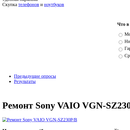
Скупка
телефонов
и
ноутбуков
Что в
Вари
Ме
Ни
Га
Ср
Предыдущие опросы
Результаты
_
Ремонт Sony VAIO VGN-SZ230