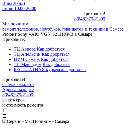
Вива Лэнд)
пн-вс 10:00-20:00
Приходите!
8
(
846
)
379-21-09
Мы починим!
ремонт телефонов, ноутбуков, планшетов и техники в Самаре
Ремонт Sony VAIO VGN-SZ1HRP/B в Самаре
Приходите:
ТЦ Аврора
Как добраться
ТЦ Апельсин
Как добраться
ЦУМ Самара
Как добраться
ТЦ Максидом
Как добраться
БЕСПЛАТНАЯ курьерская доставка
Приходите!
Сейчас открыто
Адреса на карте
8
(
846
)
379-21-09
узнать срок
и стоимость ремонта
☰