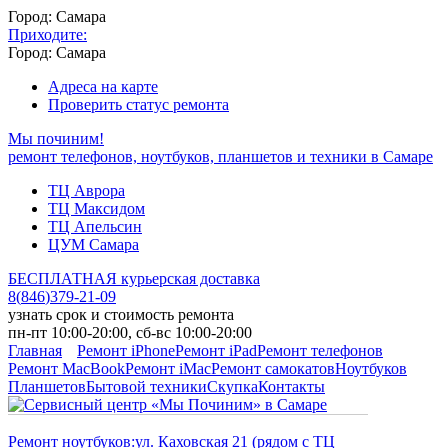
Город: Самара
Приходите:
Город: Самара
Адреса на карте
Проверить статус ремонта
Мы починим!
ремонт телефонов, ноутбуков, планшетов и техники в Самаре
ТЦ Аврора
ТЦ Максидом
ТЦ Апельсин
ЦУМ Самара
БЕСПЛАТНАЯ курьерская доставка
8
(
846
)
379-21-09
узнать срок и стоимость ремонта
пн-пт 10:00-20:00, сб-вс 10:00-20:00
Главная
Ремонт iPhone
Ремонт iPad
Ремонт телефонов
Ремонт MacBook
Ремонт iMac
Ремонт самокатов
Ноутбуков
Планшетов
Бытовой техники
Скупка
Контакты
Ремонт ноутбуков:
ул. Каховская 21 (рядом с ТЦ