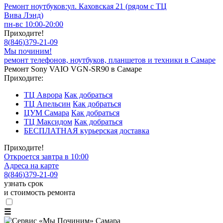
Ремонт ноутбуков:
ул. Каховская 21 (рядом с ТЦ
Вива Лэнд)
пн-вс 10:00-20:00
Приходите!
8
(
846
)
379-21-09
Мы починим!
ремонт телефонов, ноутбуков, планшетов и техники в Самаре
Ремонт Sony VAIO VGN-SR90 в Самаре
Приходите:
ТЦ Аврора
Как добраться
ТЦ Апельсин
Как добраться
ЦУМ Самара
Как добраться
ТЦ Максидом
Как добраться
БЕСПЛАТНАЯ курьерская доставка
Приходите!
Откроется завтра в 10:00
Адреса на карте
8
(
846
)
379-21-09
узнать срок
и стоимость ремонта
☰