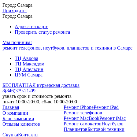
Город: Самара
Приходите:
Город: Самара
Адреса на карте
Проверить статус ремонта
Мы починим!
ремонт телефонов, ноутбуков, планшетов и техники в Самаре
ТЦ Аврора
ТЦ Максидом
ТЦ Апельсин
ЦУМ Самара
БЕСПЛАТНАЯ курьерская доставка
8
(
846
)
379-21-09
узнать срок и стоимость ремонта
пн-пт 10:00-20:00, сб-вс 10:00-20:00
Главная
Ремонт iPhone
Ремонт iPad
Ремонт телефонов
О компании
Ремонт MacBook
Ремонт iMac
Блог компании
Ремонт самокатов
Ноутбуков
Отзывы клиентов
Планшетов
Бытовой техники
Скупка
Контакты