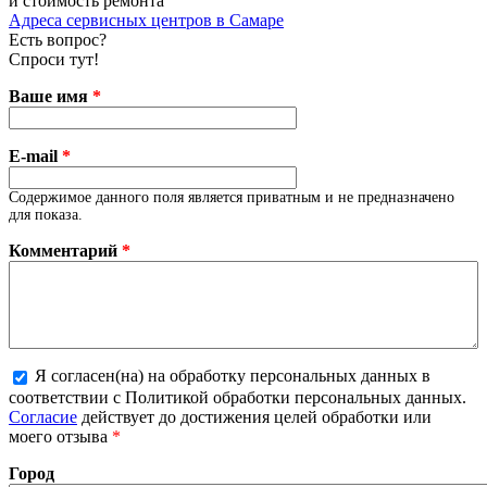
и стоимость ремонта
Адреса сервисных центров в Самаре
Есть вопрос?
Спроси тут!
Ваше имя
*
E-mail
*
Содержимое данного поля является приватным и не предназначено
для показа.
Комментарий
*
Я согласен(на) на обработку персональных данных в
соответствии с Политикой обработки персональных данных.
Более подробная информация о текстовых форматах
Согласие
действует до достижения целей обработки или
моего отзыва
*
Город