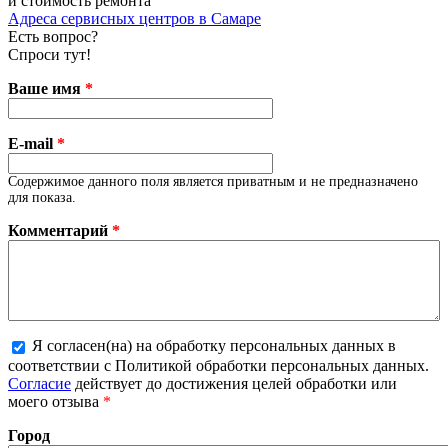
и стоимость ремонта
Адреса сервисных центров в Самаре
Есть вопрос?
Спроси тут!
Ваше имя
*
E-mail
*
Содержимое данного поля является приватным и не предназначено
для показа.
Комментарий
*
Я согласен(на) на обработку персональных данных в
соответствии с Политикой обработки персональных данных.
Более подробная информация о текстовых форматах
Согласие
действует до достижения целей обработки или
моего отзыва
*
Город