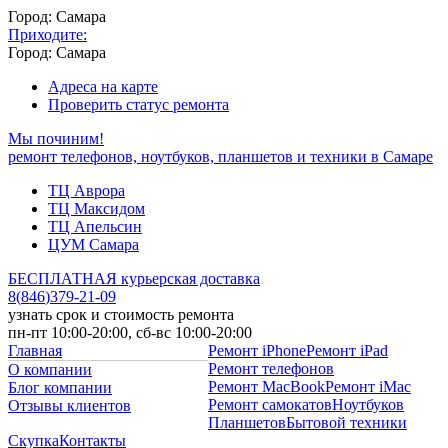
Город: Самара
Приходите:
Город: Самара
Адреса на карте
Проверить статус ремонта
Мы починим!
ремонт телефонов, ноутбуков, планшетов и техники в Самаре
ТЦ Аврора
ТЦ Максидом
ТЦ Апельсин
ЦУМ Самара
БЕСПЛАТНАЯ курьерская доставка
8
(
846
)
379-21-09
узнать срок и стоимость ремонта
пн-пт 10:00-20:00, сб-вс 10:00-20:00
Главная
Ремонт iPhone
Ремонт iPad
Ремонт телефонов
О компании
Ремонт MacBook
Ремонт iMac
Блог компании
Ремонт самокатов
Ноутбуков
Отзывы клиентов
Планшетов
Бытовой техники
Скупка
Контакты