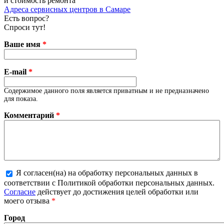
и стоимость ремонта
Адреса сервисных центров в Самаре
Есть вопрос?
Спроси тут!
Ваше имя
*
E-mail
*
Содержимое данного поля является приватным и не предназначено
для показа.
Комментарий
*
Я согласен(на) на обработку персональных данных в
соответствии с Политикой обработки персональных данных.
Более подробная информация о текстовых форматах
Согласие
действует до достижения целей обработки или
моего отзыва
*
Город