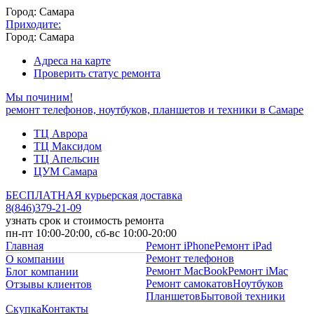
Город: Самара
Приходите:
Город: Самара
Адреса на карте
Проверить статус ремонта
Мы починим!
ремонт телефонов, ноутбуков, планшетов и техники в Самаре
ТЦ Аврора
ТЦ Максидом
ТЦ Апельсин
ЦУМ Самара
БЕСПЛАТНАЯ курьерская доставка
8
(
846
)
379-21-09
узнать срок и стоимость ремонта
пн-пт 10:00-20:00, сб-вс 10:00-20:00
Главная
Ремонт iPhone
Ремонт iPad
Ремонт телефонов
О компании
Ремонт MacBook
Ремонт iMac
Блог компании
Ремонт самокатов
Ноутбуков
Отзывы клиентов
Планшетов
Бытовой техники
Скупка
Контакты